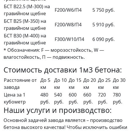
БСТ В22.5 (М-300) на
F200/W6/П4
5 750 руб.
гравийном щебне
БСТ В25 (М-350) на
F200/W8/П4
5 910 руб.
гравийном щебне
БСТ В30 (М-400) на
F300/W10/П4
6 090 руб.
гравийном щебне
* Обозначения: F — морозостойкость, W —
влагостойкость, П — подвижность.
Стоимость доставки 1м3 бетона:
Расстояние от
До 5
До 10
До 15
До 20
До 25
До 30
завода
км
км
км
км
км
км
Цена за 1
480
540
600
660
720
780
кубометр
руб.
руб.
руб.
руб.
руб.
руб.
Наши услуги и производство:
Основной задачей завода является – производство
бетона высокого качества! Чтобы исключить ошибки