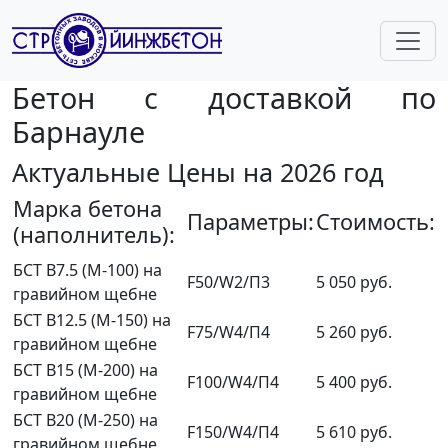
Бетон с доставкой по
Барнауле
Актуальные Цены на 2026 год
Марка бетона
Параметры:
Стоимость:
(наполнитель):
БСТ В7.5 (М-100) на
F50/W2/П3
5 050 руб.
гравийном щебне
БСТ В12.5 (М-150) на
F75/W4/П4
5 260 руб.
гравийном щебне
БСТ В15 (М-200) на
F100/W4/П4
5 400 руб.
гравийном щебне
БСТ В20 (М-250) на
F150/W4/П4
5 610 руб.
гравийном щебне